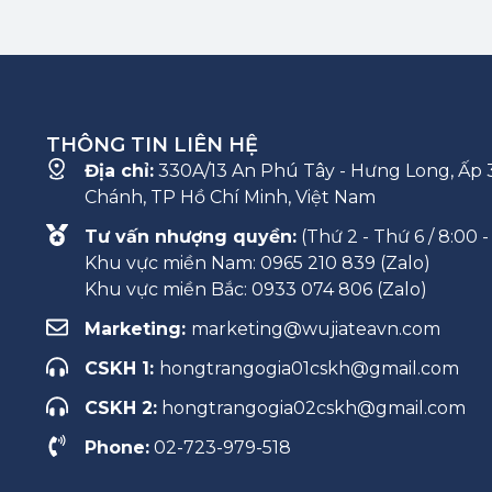
THÔNG TIN LIÊN HỆ
Địa chỉ:
330A/13 An Phú Tây - Hưng Long, Ấp 3
Chánh, TP Hồ Chí Minh, Việt Nam
Tư vấn nhượng quyền:
(Thứ 2 - Thứ 6 / 8:00 -
Khu vực miền Nam: 0965 210 839 (Zalo)
Khu vực miền Bắc: 0933 074 806 (Zalo)
Marketing:
marketing@wujiateavn.com
CSKH 1:
hongtrangogia01cskh@gmail.com
CSKH 2:
hongtrangogia02cskh@gmail.com
Phone:
02-723-979-518