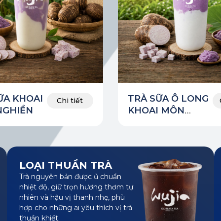
ỮA KHOAI
TRÀ SỮA Ô LONG
Chi tiết
NGHIỀN
KHOAI MÔN
NGHIỀN
LOẠI THUẦN TRÀ
Trà nguyên bản được ủ chuẩn
nhiệt độ, giữ trọn hương thơm tự
nhiên và hậu vị thanh nhẹ, phù
hợp cho những ai yêu thích vị trà
thuần khiết.
Chi tiết