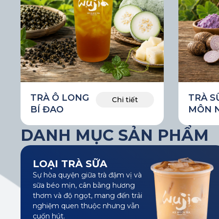
TRÀ Ô LONG
TRÀ S
Chi tiết
BÍ ĐAO
MÔN 
DANH MỤC SẢN PHẨM
LOẠI TRÀ SỮA
Sự hòa quyện giữa trà đậm vị và
sữa béo mịn, cân bằng hương
thơm và độ ngọt, mang đến trải
nghiệm quen thuộc nhưng vẫn
cuốn hút.
Chi tiết