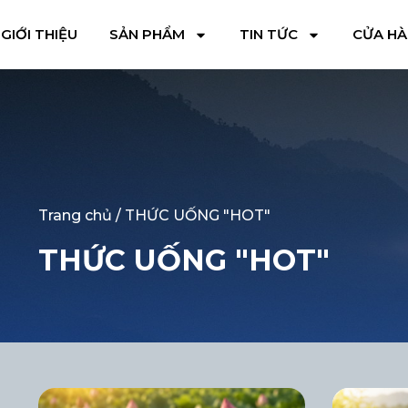
GIỚI THIỆU
SẢN PHẨM
TIN TỨC
CỬA H
Trang chủ
/ THỨC UỐNG "HOT"
THỨC UỐNG "HOT"