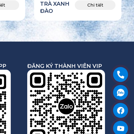
TRÀ XANH
iết
Chi tiết
ĐÀO
PP
ĐĂNG KÝ THÀNH VIÊN VIP