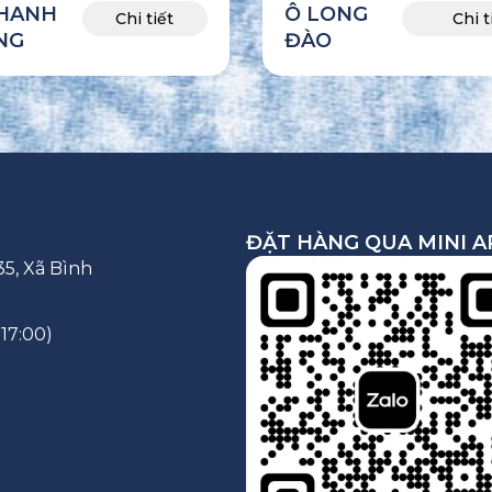
CHANH
Ô LONG
Chi tiết
Chi t
NG
ĐÀO
ĐẶT HÀNG QUA MINI A
5, Xã Bình
 17:00)