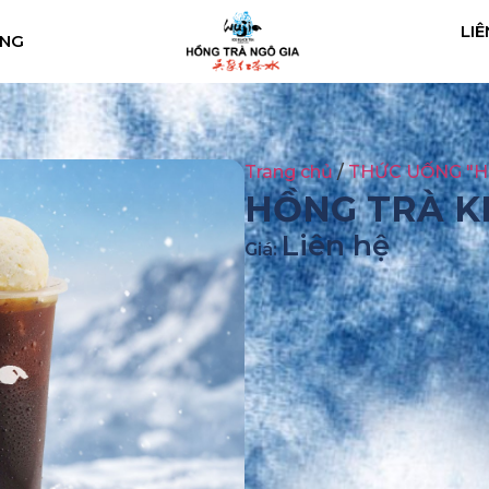
LIÊ
ÀNG
Trang chủ
/
THỨC UỐNG "H
HỒNG TRÀ K
Liên hệ
Giá: