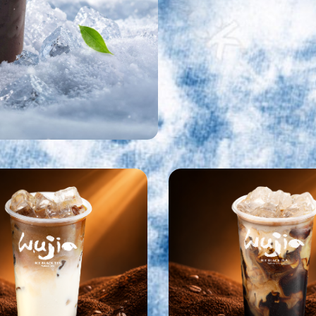
TƯ VẤN NHƯỢ
HỒNG TRÀ NGÔ
HỌ VÀ TÊN
G