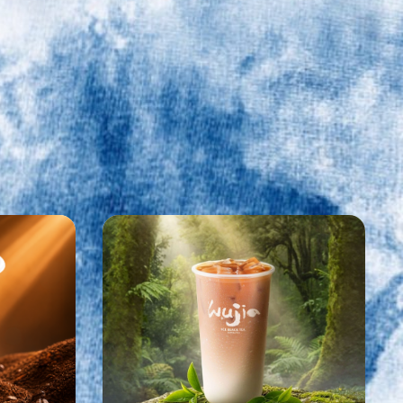
NG QUYỀN
 GIA
IỚI TÍNH