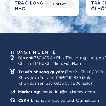
TRÀ Ô LONG
TRÀ 
Chi tiết
NHO
ỔI HỒ
THÔNG TIN LIÊN HỆ
Địa chỉ:
330A/13 An Phú Tây - Hưng Long, Ấp 3
Chánh, TP Hồ Chí Minh, Việt Nam
Tư vấn nhượng quyền:
(Thứ 2 - Thứ 6 / 8:00 -
Khu vực miền Nam: 0965 210 839 (Zalo)
Khu vực miền Bắc: 0933 074 806 (Zalo)
Marketing:
marketing@wujiateavn.com
CSKH 1:
hongtrangogia01cskh@gmail.com