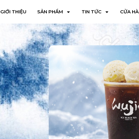
GIỚI THIỆU
SẢN PHẨM
TIN TỨC
CỬA H