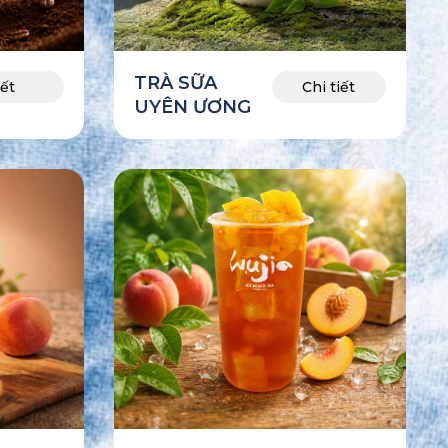
MAIL
TRÀ SỮA
iết
Chi tiết
UYÊN ƯƠNG