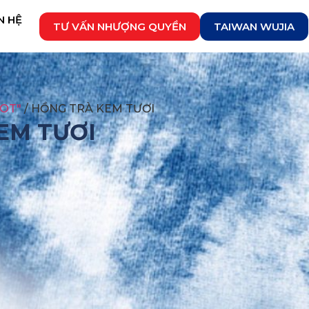
N HỆ
TƯ VẤN NHƯỢNG QUYỀN
TAIWAN WUJIA
OT"
/ HỒNG TRÀ KEM TƯƠI
EM TƯƠI