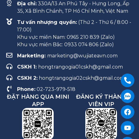
Địa chỉ:
330A/13 An Phú Tây - Hưng Long, Ấp
35, Xã Bình Chánh, TP Hồ Chí Minh, Việt Nam
Tư vấn nhượng quyền:
(Thứ 2 - Thứ 6 / 8:00 -
17:00)
Khu vực miền Nam: 0965 210 839 (Zalo)
Khu vực miền Bắc: 0933 074 806 (Zalo)
Marketing:
marketing@wujiateavn.com
CSKH 1:
hongtrangogia01cskh@gmail.com
CSKH 2:
hongtrangogia02cskh@gmail.com
Phone:
02-723-979-518
ĐẶT HÀNG QUA MINI
ĐĂNG KÝ THÀNH
APP
VIÊN VIP