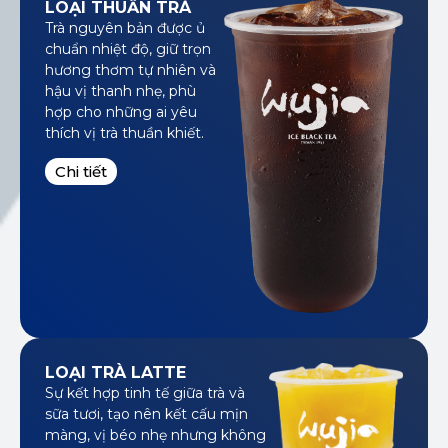
LOẠI THUẦN TRÀ
Trà nguyên bản được ủ
chuẩn nhiệt độ, giữ trọn
hương thơm tự nhiên và
TƯ VẤN
hậu vị thanh nhẹ, phù
hợp cho những ai yêu
NHƯỢNG
thích vị trà thuần khiết.
QUYỀN HỒNG
Chi tiết
TRÀ NGÔ GIA
HỌ VÀ TÊN
GIỚI TÍNH
SỐ ĐIỆN
EMAIL
THOẠI
LOẠI TRÀ LATTE
KHU VỰC MUỐN ĐĂNG KÝ
Sự kết hợp tinh tế giữa trà và
sữa tươi, tạo nên kết cấu mịn
màng, vị béo nhẹ nhưng không