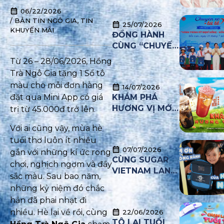
GIẢ MẠO
06/22/2026
THƯƠNG HIỆU
/
BẢN TIN NGÔ GIA
,
TIN
25/07/2026
NHẰM TƯ VẤN
KHUYẾN MÃI
ĐỒNG HÀNH
NHƯỢNG
CÙNG “CHUYẾN
QUYỀN VÀ
XE TỬ TẾ”
TUYỂN DỤNG
Từ 26 – 28/06/2026, Hồng
TRÁI PHÉP
Trà Ngô Gia tặng 1 Sổ tô
màu cho mỗi đơn hàng
14/07/2026
đặt qua Mini App có giá
KHÁM PHÁ
HƯƠNG VỊ MỚI
trị từ 45.000đ trở lên.
THÁNG 7
Với ai cũng vậy, mùa hè
tuổi thơ luôn ít nhiều
07/07/2026
gắn với những kí ức rong
CÙNG SUGAR
chơi, nghịch ngợm và đầy
VIETNAM LAN
sắc màu. Sau bao năm,
TỎA YÊU
những kỷ niệm đó chắc
THƯƠNG – MÙA
hẳn đã phai nhạt đi
2
nhiều. Hè lại về rồi, cùng
22/06/2026
TÔ LẠI TUỔI