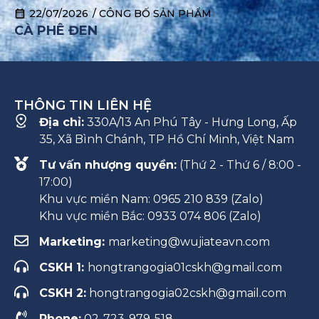
22/07/2026
/
CÔNG BỐ SẢN PHẨM
CÀ PHÊ ĐEN
THÔNG TIN LIÊN HỆ
Địa chỉ:
330A/13 An Phú Tây - Hưng Long, Ấp
35, Xã Bình Chánh, TP Hồ Chí Minh, Việt Nam
Tư vấn nhượng quyền:
(Thứ 2 - Thứ 6 / 8:00 -
17:00)
Khu vực miền Nam: 0965 210 839 (Zalo)
Khu vực miền Bắc: 0933 074 806 (Zalo)
Marketing:
marketing@wujiateavn.com
CSKH 1:
hongtrangogia01cskh@gmail.com
CSKH 2:
hongtrangogia02cskh@gmail.com
Phone:
02-723-979-518