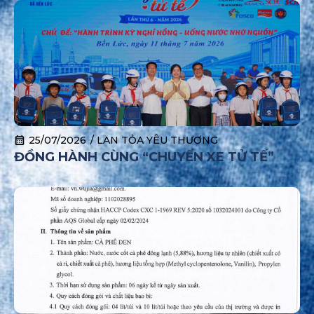
TRÁI PHÉP
25/07/2026
/
LAN TỎA YÊU THƯƠNG
ĐỒNG HÀNH CÙNG “CHUYẾN XE TỬ TẾ”