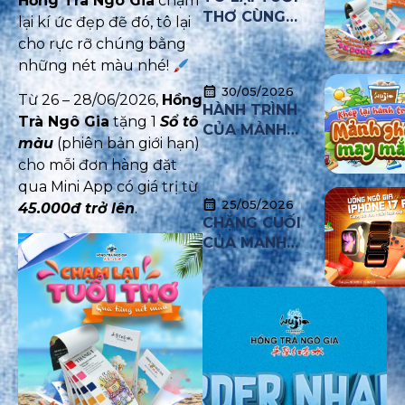
Hồng Trà Ngô Gia
chạm
THƠ CÙNG
lại kí ức đẹp đẽ đó, tô lại
HỒNG TRÀ NGÔ
cho rực rỡ chúng bằng
GIA
những nét màu nhé!
30/05/2026
Từ 26 – 28/06/2026,
Hồng
HÀNH TRÌNH
Trà Ngô Gia
tặng 1
Sổ tô
CỦA MẢNH
màu
(phiên bản giới hạn)
GHÉP MAY MẮN
cho mỗi đơn hàng đặt
CHÍNH THỨC
qua Mini App có giá trị từ
KHÉP LẠI
25/05/2026
45.000đ trở lên
.
CHẶNG CUỐI
CỦA MẢNH
GHÉP MAY MẮN