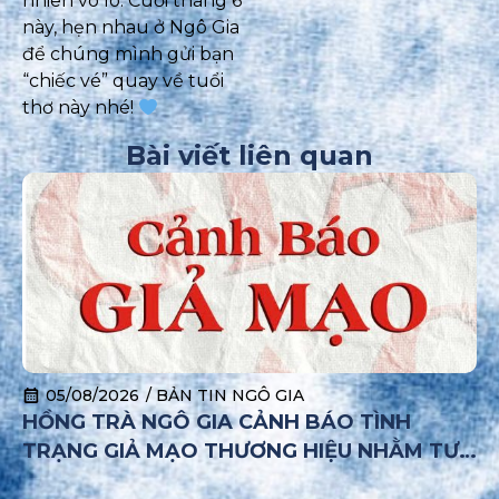
nhiên vô lo. Cuối tháng 6
Đăng ký
này, hẹn nhau ở Ngô Gia
để chúng mình gửi bạn
“chiếc vé” quay về tuổi
thơ này nhé!
Bài viết liên quan
05/08/2026
/
BẢN TIN NGÔ GIA
HỒNG TRÀ NGÔ GIA CẢNH BÁO TÌNH
TRẠNG GIẢ MẠO THƯƠNG HIỆU NHẰM TƯ
VẤN NHƯỢNG QUYỀN VÀ TUYỂN DỤNG