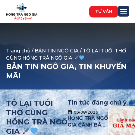
TƯ VẤN
Trang chủ
/
BẢN TIN NGÔ GIA
/ TÔ LẠI TUỔI THƠ
CÙNG HỒNG TRÀ NGÔ GIA
BẢN TIN NGÔ GIA
,
TIN KHUYẾN
MÃI
TÔ LẠI TUỔI
Tin tức đáng chú ý
THƠ CÙNG
05/08/2026
HỒNG TRÀ NGÔ
HỒNG TRÀ NGÔ
GIA CẢNH BÁO
GIA
TÌNH TRẠNG