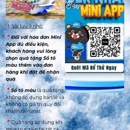
Vài lưu ý nhỏ:
Đối với hóa đơn Mini
App đủ điều kiện,
khách hàng vui lòng
chọn quà tặng Sổ tô
màu thêm vào đơn
hàng khi đặt để nhận
quà
.
Sổ tô màu
là quà tặng,
không áp dụng bán lẻ và
không có giá trị quy đổi
thành tiền mặt.
Quà tặng áp dụng khi
mua trực tiếp tại tất cả