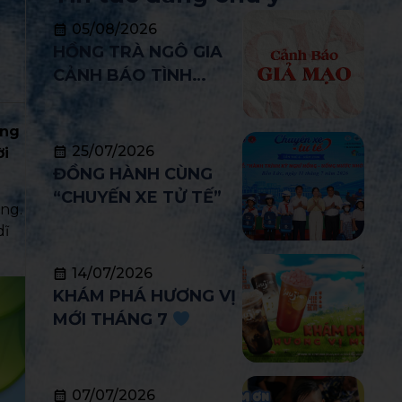
05/08/2026
HỒNG TRÀ NGÔ GIA
CẢNH BÁO TÌNH
TRẠNG GIẢ MẠO
THƯƠNG HIỆU NHẰM
ong
TƯ VẤN NHƯỢNG
25/07/2026
ời
QUYỀN VÀ TUYỂN
ĐỒNG HÀNH CÙNG
DỤNG TRÁI PHÉP
“CHUYẾN XE TỬ TẾ”
ng.
dĩ
14/07/2026
KHÁM PHÁ HƯƠNG VỊ
MỚI THÁNG 7
07/07/2026