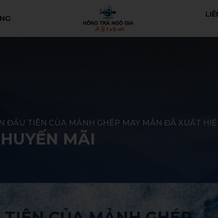
LIÊ
ÀNG
N ĐẦU TIÊN CỦA MẢNH GHÉP MAY MẮN ĐÃ XUẤT HI
KHUYẾN MÃI
 TIÊN CỦA MẢNH GHÉP