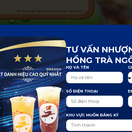
nh về cho mình những giải thưởng hấp dẫn, nhưng nó
c lại, còn rất nhiều phần quà vẫn còn đang chờ bạn đến
TƯ VẤN NHƯỢ
ia
vẫn đang sẵn sàng để bạn tiếp tục hành trình may m
ghép để đến lần tiếp theo chúng mình công bố, tên cá
HỒNG TRÀ NGÔ
HỌ VÀ TÊN
G
/847209388430836052/
s://manhghepmayman.wujiateavn.com/
SỐ ĐIỆN THOẠI
E
 Ghép May Mắn xem tại đây:
https://wujiateavn.com/the-l
KHU VỰC MUỐN ĐĂNG KÝ