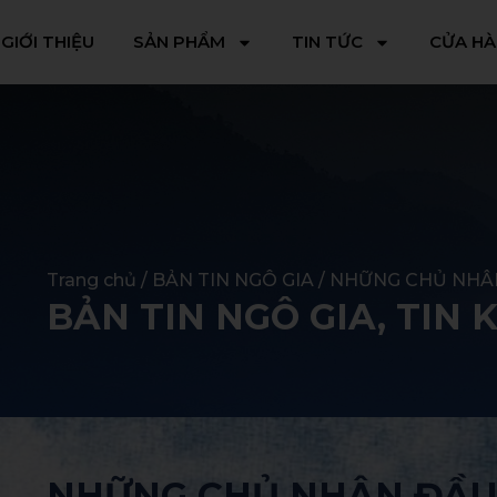
GIỚI THIỆU
SẢN PHẨM
TIN TỨC
CỬA H
Trang chủ
/
BẢN TIN NGÔ GIA
/ NHỮNG CHỦ NHÂ
BẢN TIN NGÔ GIA
,
TIN 
NHỮNG CHỦ NHÂN ĐẦU