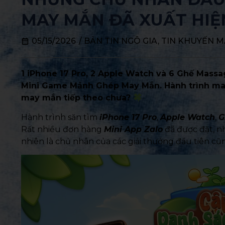
MAY MẮN ĐÃ XUẤT HI
05/15/2026
/
BẢN TIN NGÔ GIA
,
TIN KHUYẾN M
1 iPhone 17 Pro, 2 Apple Watch và 6 Ghế Massa
Mini Game Mảnh Ghép May Mắn. Hành trình may 
may mắn tiếp theo chưa?
Hành trình săn tìm
iPhone 17 Pro
,
Apple Watch
,
G
Rất nhiều đơn hàng
Mini App Zalo
đã được đặt, n
nhiên là chủ nhân của các giải thưởng đầu tiên cũn