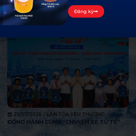
Đăng ký
25/07/2026
/
LAN TỎA YÊU THƯƠNG
ĐỒNG HÀNH CÙNG “CHUYẾN XE TỬ TẾ”