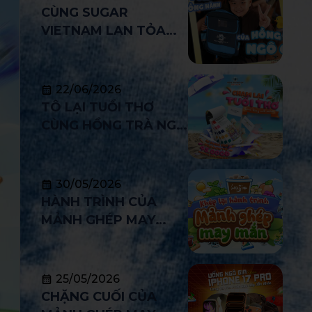
CÙNG SUGAR
VIETNAM LAN TỎA
YÊU THƯƠNG – MÙA 2
22/06/2026
TÔ LẠI TUỔI THƠ
CÙNG HỒNG TRÀ NGÔ
GIA
30/05/2026
HÀNH TRÌNH CỦA
MẢNH GHÉP MAY
MẮN CHÍNH THỨC
KHÉP LẠI
25/05/2026
CHẶNG CUỐI CỦA