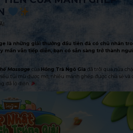
ỆN
ÃI
ge là những giải thưởng đầu tiên đã có chủ nhân tr
mắn vẫn tiếp diễn, bạn có sẵn sàng trở thành ngư
hế Massage
của
Hồng Trà Ngô Gia
đã trôi qua nửa chặ
hiều túi mù được mở, nhiều mảnh ghép được chia sẻ và 
g đã lộ diện.