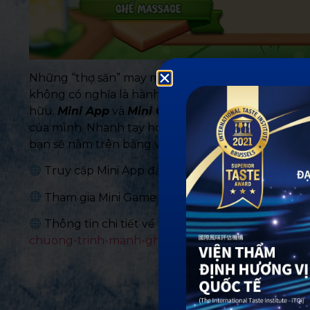
Những “thợ săn” may mắn nhất đã nhanh chóng ri
không có nghĩa là hành trình đã kết thúc mà ngượ
hữu.
Mini App
và
Mini Game
của
Hồng Trà Ngô G
của mình. Nhanh tay hoàn thành bộ sưu tập mảnh 
bạn sẽ nằm trên bảng vàng nhé!
Truy cập Mini App đặt hàng:
https://zalo.me/s
Tham gia Mini Game Mảnh Ghép May Mắn:
http
Thông tin chi tiết về thể lệ chương trình Mảnh
chuong-trinh-manh-ghep-may…/