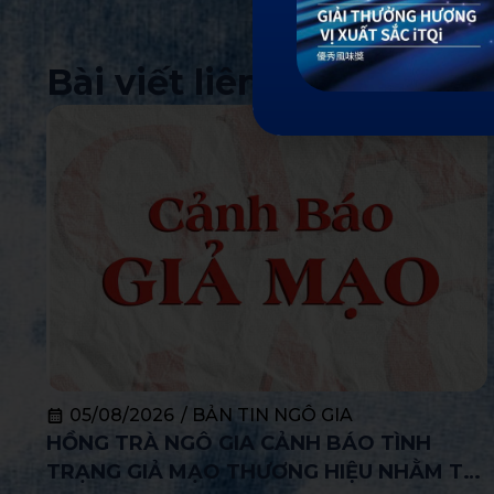
Bài viết liên quan
05/08/2026
/
BẢN TIN NGÔ GIA
HỒNG TRÀ NGÔ GIA CẢNH BÁO TÌNH
TRẠNG GIẢ MẠO THƯƠNG HIỆU NHẰM TƯ