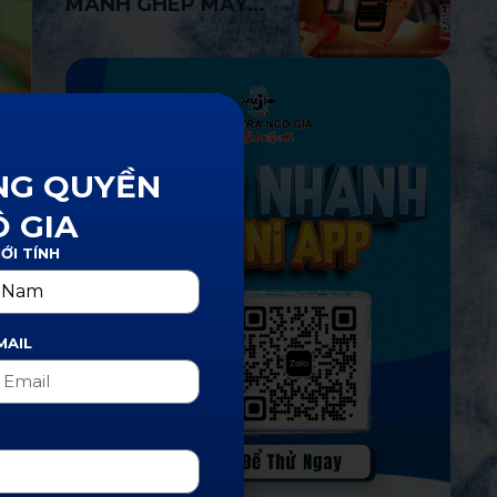
MẢNH GHÉP MAY
MẮN
 sở
NG QUYỀN
ắn
c
 GIA
IỚI TÍNH
MAIL
e-