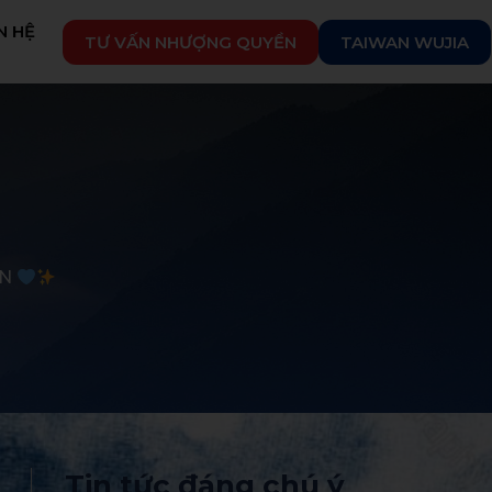
N HỆ
TƯ VẤN NHƯỢNG QUYỀN
TAIWAN WUJIA
ỆN
Tin tức đáng chú ý