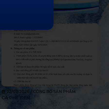
22/07/2026
/
CÔNG BỐ SẢN PHẨM
CÀ PHÊ ĐEN