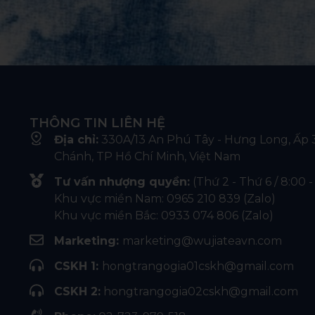
VẤN NHƯỢNG QUYỀN VÀ TUYỂN DỤNG
TRÁI PHÉP
THÔNG TIN LIÊN HỆ
Địa chỉ:
330A/13 An Phú Tây - Hưng Long, Ấp 3
Chánh, TP Hồ Chí Minh, Việt Nam
Tư vấn nhượng quyền:
(Thứ 2 - Thứ 6 / 8:00 -
Khu vực miền Nam: 0965 210 839 (Zalo)
Khu vực miền Bắc: 0933 074 806 (Zalo)
Marketing:
marketing@wujiateavn.com
CSKH 1:
hongtrangogia01cskh@gmail.com
CSKH 2:
hongtrangogia02cskh@gmail.com