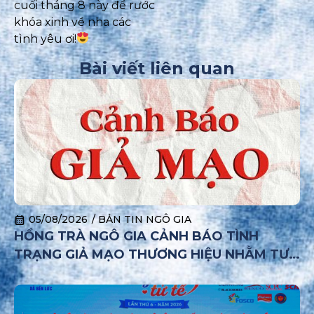
cuối tháng 8 này để rước
khóa xinh về nha các
tình yêu ơi!
Bài viết liên quan
05/08/2026
/
BẢN TIN NGÔ GIA
HỒNG TRÀ NGÔ GIA CẢNH BÁO TÌNH
TRẠNG GIẢ MẠO THƯƠNG HIỆU NHẰM TƯ
VẤN NHƯỢNG QUYỀN VÀ TUYỂN DỤNG
TRÁI PHÉP