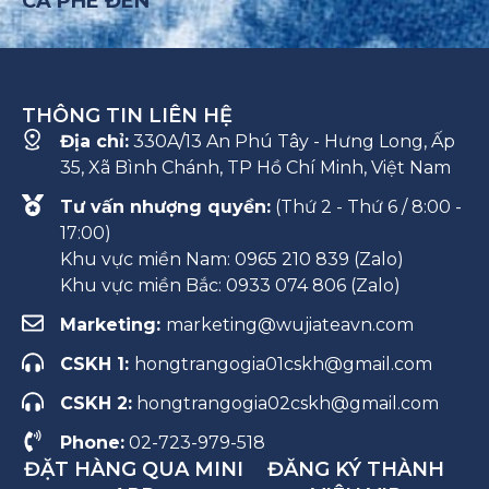
CÀ PHÊ ĐEN
THÔNG TIN LIÊN HỆ
Địa chỉ:
330A/13 An Phú Tây - Hưng Long, Ấp
35, Xã Bình Chánh, TP Hồ Chí Minh, Việt Nam
Tư vấn nhượng quyền:
(Thứ 2 - Thứ 6 / 8:00 -
17:00)
Khu vực miền Nam: 0965 210 839 (Zalo)
Khu vực miền Bắc: 0933 074 806 (Zalo)
Marketing:
marketing@wujiateavn.com
CSKH 1:
hongtrangogia01cskh@gmail.com
CSKH 2:
hongtrangogia02cskh@gmail.com
Phone:
02-723-979-518
ĐẶT HÀNG QUA MINI
ĐĂNG KÝ THÀNH