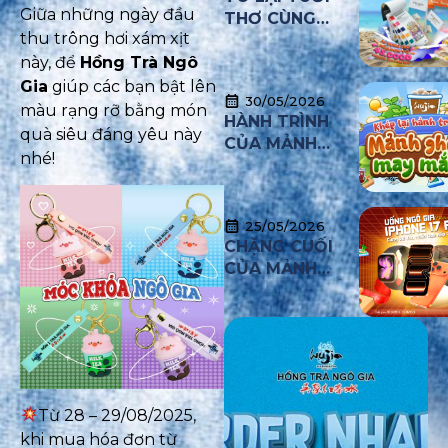
Giữa những ngày đầu
THƠ CÙNG
thu trông hơi xám xịt
HỒNG TRÀ NGÔ
GIA
này, để
Hồng Trà Ngô
Gia
giúp các bạn bật lên
30/05/2026
màu rạng rỡ bằng món
HÀNH TRÌNH
quà siêu đáng yêu này
CỦA MẢNH
nhé!
GHÉP MAY MẮN
CHÍNH THỨC
KHÉP LẠI
25/05/2026
CHẶNG CUỐI
CỦA MẢNH
GHÉP MAY MẮN
Từ 28 – 29/08/2025,
khi mua hóa đơn từ