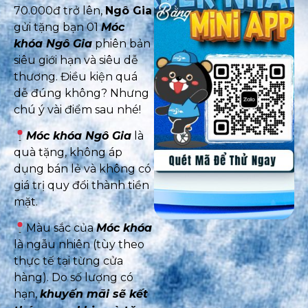
70.000đ trở lên,
Ngô Gia
gửi tặng bạn 01
Móc
khóa Ngô Gia
phiên bản
siêu giới hạn và siêu dễ
thương. Điều kiện quá
dễ đúng không? Nhưng
chú ý vài điểm sau nhé!
Móc khóa Ngô Gia
là
quà tặng, không áp
dụng bán lẻ và không có
giá trị quy đổi thành tiền
mặt.
Màu sắc của
Móc khóa
là ngẫu nhiên (tùy theo
thực tế tại từng cửa
hàng). Do số lượng có
hạn,
khuyến mãi sẽ kết