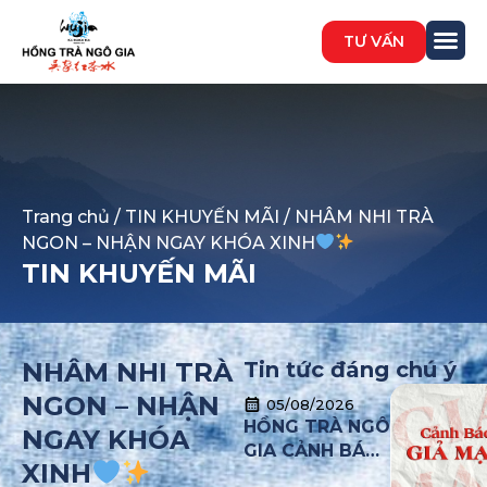
TƯ VẤN
Trang chủ
/
TIN KHUYẾN MÃI
/ NHÂM NHI TRÀ
NGON – NHẬN NGAY KHÓA XINH
TIN KHUYẾN MÃI
NHÂM NHI TRÀ
Tin tức đáng chú ý
NGON – NHẬN
05/08/2026
HỒNG TRÀ NGÔ
NGAY KHÓA
GIA CẢNH BÁO
XINH
TÌNH TRẠNG