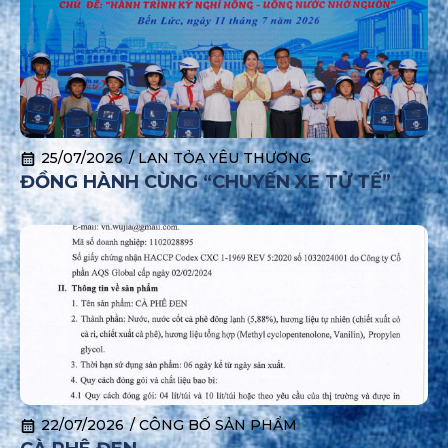
25/07/2026
/
LAN TỎA YÊU THƯƠNG
ĐỒNG HÀNH CÙNG “CHUYẾN XE TỬ TẾ”
22/07/2026
/
CÔNG BỐ SẢN PHẨM