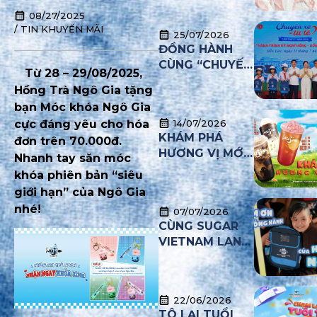
GIẢ MẠO
08/27/2025
THƯƠNG HIỆU
/
TIN KHUYẾN MÃI
25/07/2026
NHẰM TƯ VẤN
ĐỒNG HÀNH
NHƯỢNG
CÙNG “CHUYẾN
QUYỀN VÀ
Từ 28 – 29/08/2025,
XE TỬ TẾ”
TUYỂN DỤNG
Hồng Trà Ngô Gia tặng
TRÁI PHÉP
bạn Móc khóa Ngô Gia
cực đáng yêu cho hóa
14/07/2026
KHÁM PHÁ
đơn trên 70.000đ.
HƯƠNG VỊ MỚI
Nhanh tay săn móc
THÁNG 7
khóa phiên bản “siêu
giới hạn” của Ngô Gia
nhé!
07/07/2026
CÙNG SUGAR
VIETNAM LAN
TỎA YÊU
THƯƠNG – MÙA
2
22/06/2026
TÔ LẠI TUỔI