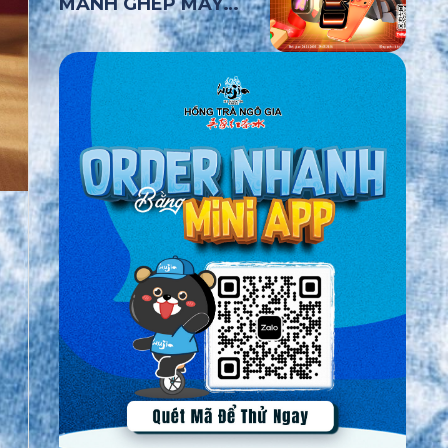
MẢNH GHÉP MAY
MẮN
MAIL