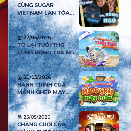
CÙNG SUGAR
VIETNAM LAN TỎA
YÊU THƯƠNG – MÙA 2
22/06/2026
TÔ LẠI TUỔI THƠ
CÙNG HỒNG TRÀ NGÔ
GIA
30/05/2026
HÀNH TRÌNH CỦA
MẢNH GHÉP MAY
MẮN CHÍNH THỨC
NG QUYỀN
KHÉP LẠI
 GIA
25/05/2026
IỚI TÍNH
CHẶNG CUỐI CỦA