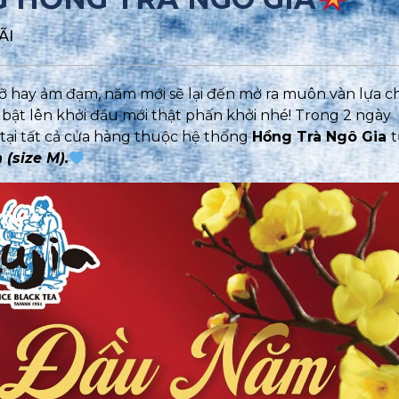
ÃI
 rỡ hay ảm đạm, năm mới sẽ lại đến mở ra muôn vàn lựa 
n bật lên khởi đầu mới thật phấn khởi nhé! Trong 2 ngày
 tại tất cả cửa hàng thuộc hệ thống
Hồng Trà Ngô Gia
t
 (size M).