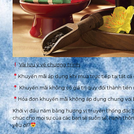
Vài lưu ý về chương trình:
Khuyến mãi áp dụng khi mua trực tiếp tại tất c
Khuyến mãi không có giá trị quy đổi thành tiền 
Hóa đơn khuyến mãi không áp dụng chung với bấ
Khởi vị đầu năm bằng hương vị truyền thống đặc 
chúc cho mọi sự của các bạn sẽ suôn sẻ, hanh thôn
yêu ơi!?