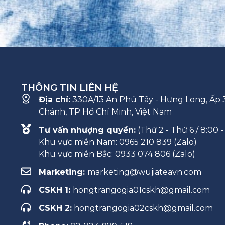
VẤN NHƯỢNG QUYỀN VÀ TUYỂN DỤNG
TRÁI PHÉP
THÔNG TIN LIÊN HỆ
Địa chỉ:
330A/13 An Phú Tây - Hưng Long, Ấp 3
Chánh, TP Hồ Chí Minh, Việt Nam
Tư vấn nhượng quyền:
(Thứ 2 - Thứ 6 / 8:00 -
Khu vực miền Nam: 0965 210 839 (Zalo)
Khu vực miền Bắc: 0933 074 806 (Zalo)
Marketing:
marketing@wujiateavn.com
CSKH 1:
hongtrangogia01cskh@gmail.com
CSKH 2:
hongtrangogia02cskh@gmail.com