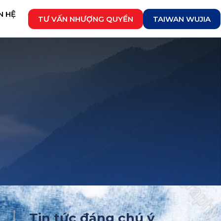
N HỆ
TƯ VẤN NHƯỢNG QUYỀN
TAIWAN WUJIA
Tin tức đáng chú ý