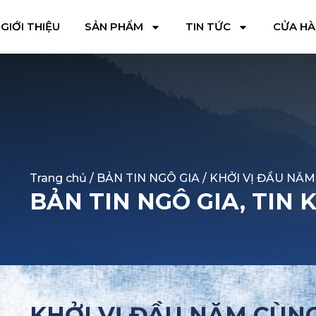
GIỚI THIỆU
SẢN PHẨM
TIN TỨC
CỬA H
Trang chủ
/
BẢN TIN NGÔ GIA
/ KHỞI VỊ ĐẦU NĂ
BẢN TIN NGÔ GIA
,
TIN 
KHỞI VỊ ĐẦU NĂM CÙN