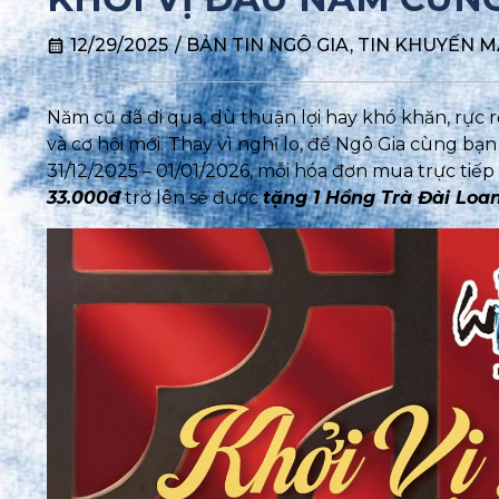
12/29/2025
/
BẢN TIN NGÔ GIA
,
TIN KHUYẾN M
Năm cũ đã đi qua, dù thuận lợi hay khó khăn, rực
và cơ hội mới. Thay vì nghĩ lo, để Ngô Gia cùng bạ
31/12/2025 – 01/01/2026, mỗi hóa đơn mua trực tiếp
33.000đ
trở lên sẽ được
tặng 1 Hồng Trà Đài Loan