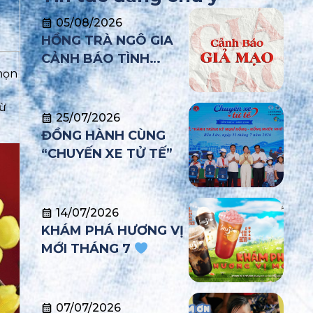
05/08/2026
HỒNG TRÀ NGÔ GIA
CẢNH BÁO TÌNH
chọn
TRẠNG GIẢ MẠO
THƯƠNG HIỆU NHẰM
ừ
TƯ VẤN NHƯỢNG
25/07/2026
QUYỀN VÀ TUYỂN
ĐỒNG HÀNH CÙNG
DỤNG TRÁI PHÉP
“CHUYẾN XE TỬ TẾ”
14/07/2026
KHÁM PHÁ HƯƠNG VỊ
MỚI THÁNG 7
07/07/2026