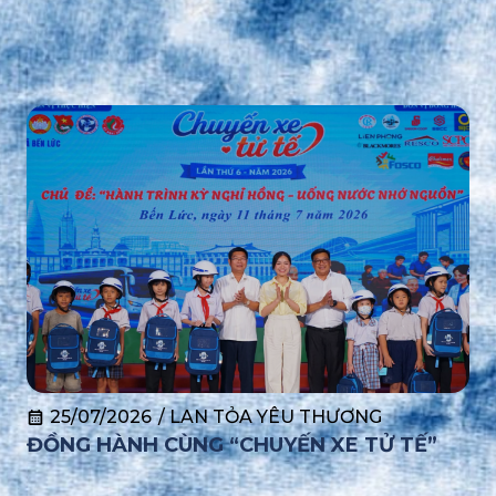
25/07/2026
/
LAN TỎA YÊU THƯƠNG
ĐỒNG HÀNH CÙNG “CHUYẾN XE TỬ TẾ”