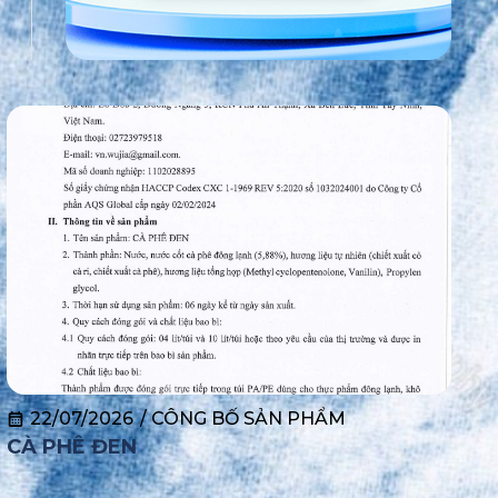
22/07/2026
/
CÔNG BỐ SẢN PHẨM
CÀ PHÊ ĐEN