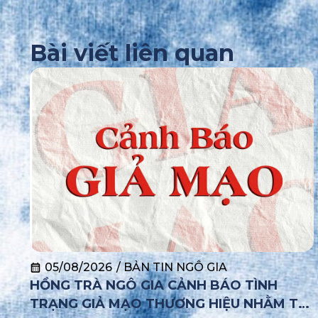
Bài viết liên quan
05/08/2026
/
BẢN TIN NGÔ GIA
HỒNG TRÀ NGÔ GIA CẢNH BÁO TÌNH
TRẠNG GIẢ MẠO THƯƠNG HIỆU NHẰM TƯ