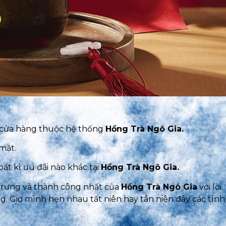
SỐ ĐIỆN THOẠI
E
KHU VỰC MUỐN ĐĂNG KÝ
Đăng ký
ả cửa hàng thuộc hệ thống
Hồng Trà Ngô Gia.
mặt.
t kì ưu đãi nào khác tại
Hồng Trà Ngô Gia.
trưng và thành công nhất của
Hồng Trà Ngô Gia
với lời
g. Giờ mình hẹn nhau tất niên hay tân niên đây các tình