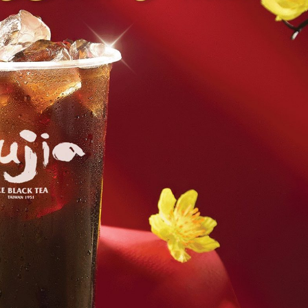
TƯ VẤN NHƯỢ
HỒNG TRÀ NGÔ
HỌ VÀ TÊN
G